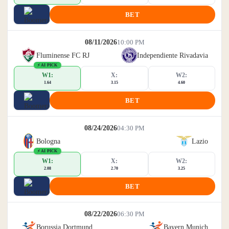
BET
08/11/2026
10:00 PM
Fluminense FC RJ
Independiente Rivadavia
⚡ AI PICK
W1:
X:
W2:
1.64
3.15
4.60
BET
08/24/2026
04:30 PM
Bologna
Lazio
⚡ AI PICK
W1:
X:
W2:
2.08
2.70
3.25
BET
08/22/2026
06:30 PM
Borussia Dortmund
Bayern Munich