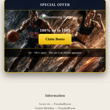
SPECIAL OFFER
100% up to 100$
Claim Bonus
18+ · T&Cs apply · This site is an affiliate aggregator.
Information
Iwwer eis — Foussballluwm
Cookie-Richtlinn — Foussballluwm