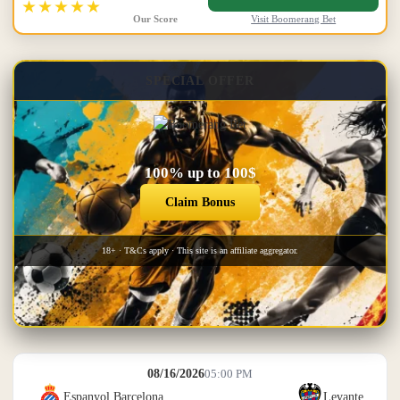
★★★★★
Our Score
Visit Boomerang Bet
SPECIAL OFFER
100% up to 100$
Claim Bonus
18+ · T&Cs apply · This site is an affiliate aggregator.
08/16/2026
05:00 PM
Espanyol Barcelona
Levante