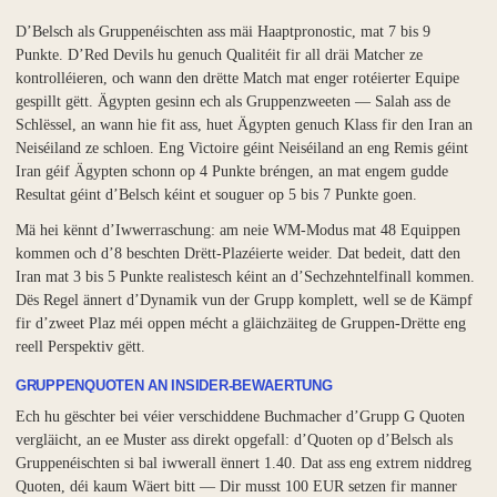
D’Belsch als Gruppenéischten ass mäi Haaptpronostic, mat 7 bis 9
Punkte. D’Red Devils hu genuch Qualitéit fir all dräi Matcher ze
kontrolléieren, och wann den drëtte Match mat enger rotéierter Equipe
gespillt gëtt. Ägypten gesinn ech als Gruppenzweeten — Salah ass de
Schlëssel, an wann hie fit ass, huet Ägypten genuch Klass fir den Iran an
Neiséiland ze schloen. Eng Victoire géint Neiséiland an eng Remis géint
Iran géif Ägypten schonn op 4 Punkte bréngen, an mat engem gudde
Resultat géint d’Belsch kéint et souguer op 5 bis 7 Punkte goen.
Mä hei kënnt d’Iwwerraschung: am neie WM-Modus mat 48 Equippen
kommen och d’8 beschten Drëtt-Plazéierte weider. Dat bedeit, datt den
Iran mat 3 bis 5 Punkte realistesch kéint an d’Sechzehntelfinall kommen.
Dës Regel ännert d’Dynamik vun der Grupp komplett, well se de Kämpf
fir d’zweet Plaz méi oppen mécht a gläichzäiteg de Gruppen-Drëtte eng
reell Perspektiv gëtt.
GRUPPENQUOTEN AN INSIDER-BEWÄERTUNG
Ech hu gëschter bei véier verschiddene Buchmacher d’Grupp G Quoten
vergläicht, an ee Muster ass direkt opgefall: d’Quoten op d’Belsch als
Gruppenéischten si bal iwwerall ënnert 1.40. Dat ass eng extrem niddreg
Quoten, déi kaum Wäert bitt — Dir musst 100 EUR setzen fir manner