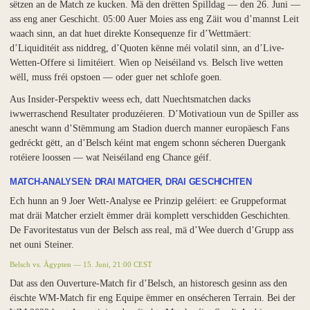
sëtzen an de Match ze kucken. Mä den drëtten Spilldag — den 26. Juni —
ass eng aner Geschicht. 05:00 Auer Moies ass eng Zäit wou d’mannst Leit
waach sinn, an dat huet direkte Konsequenze fir d’Wettmäert:
d’Liquiditéit ass niddreg, d’Quoten kënne méi volatil sinn, an d’Live-
Wetten-Offere si limitéiert. Wien op Neiséiland vs. Belsch live wetten
wëll, muss fréi opstoen — oder guer net schlofe goen.
Aus Insider-Perspektiv weess ech, datt Nuechtsmatchen dacks
iwwerraschend Resultater produzéieren. D’Motivatioun vun de Spiller ass
anescht wann d’Stëmmung am Stadion duerch manner europäesch Fans
gedréckt gëtt, an d’Belsch kéint mat engem schonn sécheren Duergank
rotéiere loossen — wat Neiséiland eng Chance géif.
MATCH-ANALYSEN: DRÄI MATCHER, DRÄI GESCHICHTEN
Ech hunn an 9 Joer Wett-Analyse ee Prinzip geléiert: ee Gruppeformat
mat dräi Matcher erzielt ëmmer dräi komplett verschidden Geschichten.
De Favoritestatus vun der Belsch ass real, mä d’Wee duerch d’Grupp ass
net ouni Steiner.
Belsch vs. Ägypten — 15. Juni, 21:00 CEST
Dat ass den Ouverture-Match fir d’Belsch, an historesch gesinn ass den
éischte WM-Match fir eng Equipe ëmmer en onsécheren Terrain. Bei der