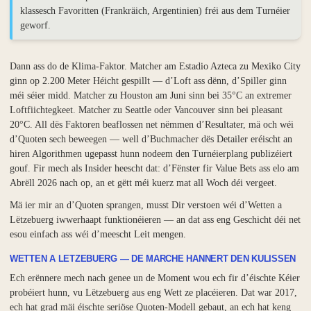
klassesch Favoritten (Frankräich, Argentinien) fréi aus dem Turnéier
geworf.
Dann ass do de Klima-Faktor. Matcher am Estadio Azteca zu Mexiko City
ginn op 2.200 Meter Héicht gespillt — d’Loft ass dënn, d’Spiller ginn
méi séier midd. Matcher zu Houston am Juni sinn bei 35°C an extremer
Loftfiichtegkeet. Matcher zu Seattle oder Vancouver sinn bei pleasant
20°C. All dës Faktoren beaflossen net nëmmen d’Resultater, mä och wéi
d’Quoten sech beweegen — well d’Buchmacher dës Detailer eréischt an
hiren Algorithmen ugepasst hunn nodeem den Turnéierplang publizéiert
gouf. Fir mech als Insider heescht dat: d’Fënster fir Value Bets ass elo am
Abrëll 2026 nach op, an et gëtt méi kuerz mat all Woch déi vergeet.
Mä ier mir an d’Quoten sprangen, musst Dir verstoen wéi d’Wetten a
Lëtzebuerg iwwerhaapt funktionéieren — an dat ass eng Geschicht déi net
esou einfach ass wéi d’meescht Leit mengen.
WETTEN A LËTZEBUERG — DE MARCHÉ HANNERT DEN KULISSEN
Ech erënnere mech nach genee un de Moment wou ech fir d’éischte Kéier
probéiert hunn, vu Lëtzebuerg aus eng Wett ze placéieren. Dat war 2017,
ech hat grad mäi éischte seriöse Quoten-Modell gebaut, an ech hat keng