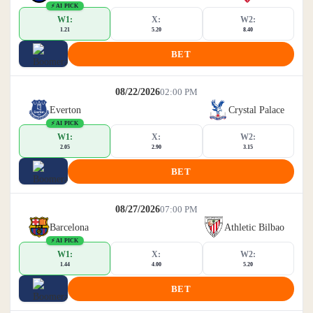
⚡ AI PICK
W1:
X:
W2:
1.21
5.20
8.40
BET
08/22/2026
02:00 PM
Everton
Crystal Palace
⚡ AI PICK
W1:
X:
W2:
2.05
2.90
3.15
BET
08/27/2026
07:00 PM
Barcelona
Athletic Bilbao
⚡ AI PICK
W1:
X:
W2:
1.44
4.00
5.20
BET