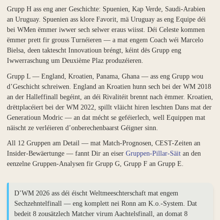
Grupp H ass eng aner Geschichte: Spuenien, Kap Verde, Saudi-Arabien
an Uruguay. Spuenien ass klore Favorit, mä Uruguay as eng Equipe déi
bei WMen ëmmer iwwer sech selwer eraus wiisst. Déi Celeste kommen
ëmmer prett fir grouss Turnéieren — a mat engem Coach wéi Marcelo
Bielsa, deen taktescht Innovatioun bréngt, kéint dës Grupp eng
Iwwerraschung um Deuxième Plaz produzéieren.
Grupp L — England, Kroatien, Panama, Ghana — ass eng Grupp wou
d’Geschicht schreiwen. England an Kroatien hunn sech bei der WM 2018
an der Halleffinall begéint, an déi Rivalitéit brennt nach ëmmer. Kroatien,
drëttplacéiert bei der WM 2022, spillt vläicht hiren leschten Dans mat der
Generatioun Modric — an dat mécht se geféierlech, well Equippen mat
näischt ze verléieren d’onberechenbaarst Géigner sinn.
All 12 Gruppen am Detail — mat Match-Prognosen, CEST-Zeiten an
Insider-Bewäertunge — fannt Dir an eiser
Gruppen-Pillar-Säit
an den
eenzelne Gruppen-Analysen fir Grupp G, Grupp F an Grupp E.
D’WM 2026 ass déi éischt Weltmeeschterschaft mat engem
Sechzehntelfinall — eng komplett nei Ronn am K.o.-System. Dat
bedeit 8 zousätzlech Matcher virum Aachtelsfinall, an domat 8