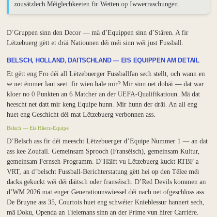
zousätzlech Méiglechkeeten fir Wetten op Iwwerraschungen.
D’Gruppen sinn den Decor — mä d’Equippen sinn d’Stären. A fir
Lëtzebuerg gëtt et dräi Natiounen déi méi sinn wéi just Fussball.
BELSCH, HOLLAND, DÄITSCHLAND — EIS EQUIPPEN AM DETAIL
Et gëtt eng Fro déi all Lëtzebuerger Fussballfan sech stellt, och wann en
se net ëmmer laut seet: fir wien hale mir? Mir sinn net dobäi — dat war
kloer no 0 Punkten an 6 Matcher an der UEFA-Qualifikatioun. Mä dat
heescht net datt mir keng Equipe hunn. Mir hunn der dräi. An all eng
huet eng Geschicht déi mat Lëtzebuerg verbonnen ass.
Belsch — Eis Häerz-Equipe
D’Belsch ass fir déi meescht Lëtzebuerger d’Equipe Nummer 1 — an dat
ass kee Zoufall. Gemeinsam Sprooch (Franséisch), gemeinsam Kultur,
gemeinsam Fernseh-Programm. D’Hälft vu Lëtzebuerg kuckt RTBF a
VRT, an d’belscht Fussball-Berichterstatung gëtt hei op den Tëlee méi
dacks gekuckt wéi déi däitsch oder franséisch. D’Red Devils kommen an
d’WM 2026 mat enger Generatiounswiessel déi nach net ofgeschloss ass:
De Bruyne ass 35, Courtois huet eng schwéier Knieblessur hannert sech,
mä Doku, Openda an Tielemans sinn an der Prime vun hirer Carrière.