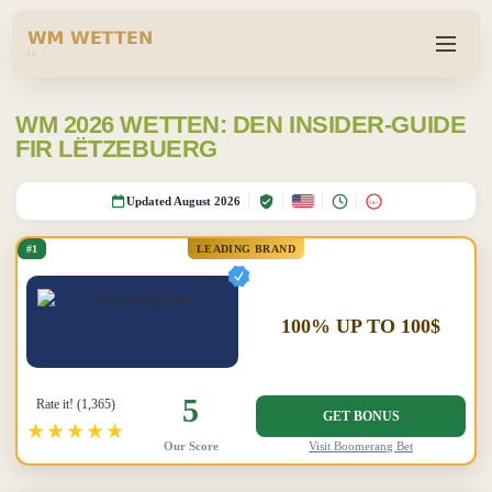
WM 2026 WETTEN: DEN INSIDER-GUIDE
FIR LËTZEBUERG
Updated August 2026
18+
#1
LEADING BRAND
100% UP TO 100$
5
Rate it! (1,365)
GET BONUS
★★★★★
Our Score
Visit Boomerang Bet