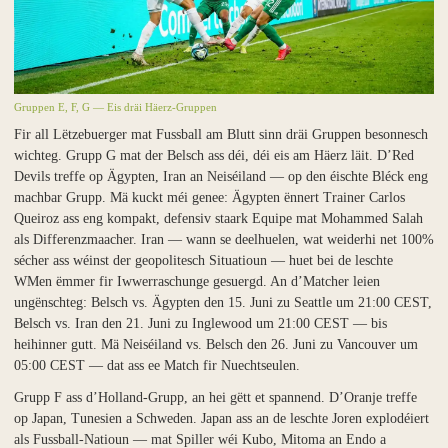
Gruppen E, F, G — Eis dräi Häerz-Gruppen
Fir all Lëtzebuerger mat Fussball am Blutt sinn dräi Gruppen besonnesch
wichteg. Grupp G mat der Belsch ass déi, déi eis am Häerz läit. D’Red
Devils treffe op Ägypten, Iran an Neiséiland — op den éischte Bléck eng
machbar Grupp. Mä kuckt méi genee: Ägypten ënnert Trainer Carlos
Queiroz ass eng kompakt, defensiv staark Equipe mat Mohammed Salah
als Differenzmaacher. Iran — wann se deelhuelen, wat weiderhi net 100%
sécher ass wéinst der geopolitesch Situatioun — huet bei de leschte
WMen ëmmer fir Iwwerraschunge gesuergd. An d’Matcher leien
ungënschteg: Belsch vs. Ägypten den 15. Juni zu Seattle um 21:00 CEST,
Belsch vs. Iran den 21. Juni zu Inglewood um 21:00 CEST — bis
heihinner gutt. Mä Neiséiland vs. Belsch den 26. Juni zu Vancouver um
05:00 CEST — dat ass ee Match fir Nuechtseulen.
Grupp F ass d’Holland-Grupp, an hei gëtt et spannend. D’Oranje treffe
op Japan, Tunesien a Schweden. Japan ass an de leschte Joren explodéiert
als Fussball-Natioun — mat Spiller wéi Kubo, Mitoma an Endo a