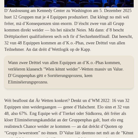
D’Auslousung am Kennedy Center zu Washington am 5. Dezember 2025
huet 12 Gruppen mat je 4 Equippen produzéiert. Dat kléngt no méi wéi
fréier, mä d’Konsequenzen sinn enorm. D’éischt zwee vun all Grupp
kommen direkt weider — bis hei näischt Neies. Mä dann: d’8 bescht
Drëttplacéiert qualifizéieren sech och fir d’Sechzehntelfinall. Dat heescht,
32 vun 48 Equippen kommen an d’K.o.-Phas, zwee Drëttel vun allen
Teilnehmer. An dat dréit d’Wettlogik op de Kapp.
Wann zwee Drëttel vun allen Equippen an d’K.o.-Phas kommen,
verléieren klassesch “Wien kënnt weider”-Wetten massiv un Value.
D’Gruppenphas gëtt e Sortéierungsprozess, keen
Eliminéierungsprozess.
Wéi beaflosst dat Är Wetten konkret? Denkt un d’WM 2022: 16 vun 32
Equippen sinn weidergaangen — genee d’Halschent. Elo sinn et 32 vun
48, also 67%. Eng Equipe wéi d’Tierkei oder Südkorea, déi fréier als
kloer Eliminéierungskandidat an der Gruppenphas galt, huet elo eng
realistesch Chance weider ze kommen — an dat dréckt d’Quoten op
“Grupp iwwerstoen” no ënnen. D’Value läit deemno net méi an de “Kënnt