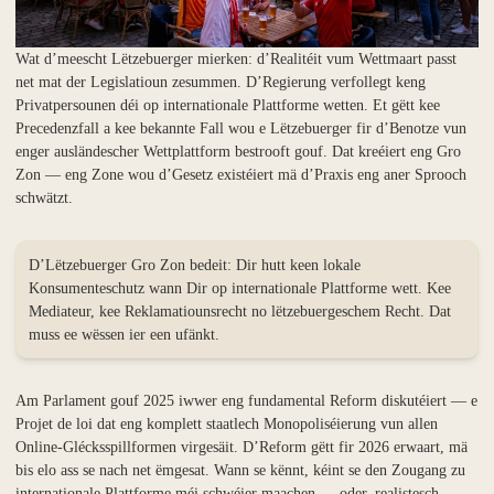
Wat d’meescht Lëtzebuerger mierken: d’Realitéit vum Wettmaart passt
net mat der Legislatioun zesummen. D’Regierung verfollegt keng
Privatpersounen déi op internationale Plattforme wetten. Et gëtt kee
Precedenzfall a kee bekannte Fall wou e Lëtzebuerger fir d’Benotze vun
enger ausländescher Wettplattform bestrooft gouf. Dat kreéiert eng Gro
Zon — eng Zone wou d’Gesetz existéiert mä d’Praxis eng aner Sprooch
schwätzt.
D’Lëtzebuerger Gro Zon bedeit: Dir hutt keen lokale
Konsumenteschutz wann Dir op internationale Plattforme wett. Kee
Mediateur, kee Reklamatiounsrecht no lëtzebuergeschem Recht. Dat
muss ee wëssen ier een ufänkt.
Am Parlament gouf 2025 iwwer eng fundamental Reform diskutéiert — e
Projet de loi dat eng komplett staatlech Monopoliséierung vun allen
Online-Glécksspillformen virgesäit. D’Reform gëtt fir 2026 erwaart, mä
bis elo ass se nach net ëmgesat. Wann se kënnt, kéint se den Zougang zu
internationale Plattforme méi schwéier maachen — oder, realistesch