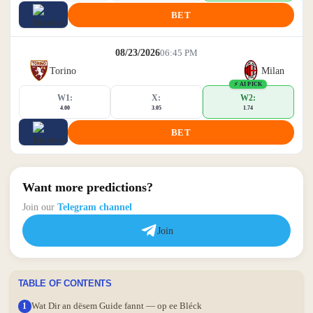
BET
08/23/2026
06:45 PM
Torino
Milan
⚡ AI PICK
W1:
X:
W2:
4.00
3.05
1.74
BET
Want more predictions?
Join our
Telegram channel
Join
TABLE OF CONTENTS
Wat Dir an dësem Guide fannt — op ee Bléck