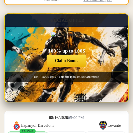
SPECIAL OFFER
100% up to 100$
Claim Bonus
18+ · T&Cs apply · This site is an affiliate aggregator.
08/16/2026
05:00 PM
Espanyol Barcelona
Levante
⚡ AI PICK