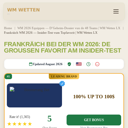
Home
|
WM 2026 Equippen — D’Geheim-Dossier vun de 48 Teams | WM Wetten LX
|
Frankräich WM 2026 — Insider-Test vum Topfavorit | WM Wetten LX
FRANKRÄICH BEI DER WM 2026: DE
GROUSSEN FAVORIT AM INSIDER-TEST
Updated August 2026
18+
#1
LEADING BRAND
100% UP TO 100$
5
Rate it! (1,365)
GET BONUS
★★★★★
Our Score
Visit Boomerang Bet