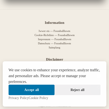
Information
Iwwer eis — Foussballluwm
Cookie-Richtlinn — Foussballluwm
Impressum — Foussballluwm
Dateschutz — Foussballluwm
Saiteplang
Disclaimer
This guide is for informational purposes only. Please play responsibly. 18+
We use cookies to enhance your experience, analyze traffic,
We use cookies to improve your experience. By staying on the site, you agree to
our policy
.
and personalize ads. Please accept or manage your
This site contains affiliate links. We may receive a commission if you make a purchase
preferences.
14:44
through them, at no additional cost to you.
If you are struggling with gambling addiction, you can find help
here
.
Accept all
Reject all
Privacy Policy
Cookie Policy
August 2026 | © Foussballluwm