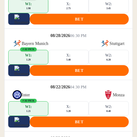
W1:
X:
W2:
1.98
2.75
3.45
BET
08/28/2026
06:30 PM
Bayern Munich
Stuttgart
⚡ AI PICK
W1:
X:
W2:
1.29
5.40
6.20
BET
08/22/2026
04:30 PM
Inter
Monza
⚡ AI PICK
W1:
X:
W2:
1.21
5.20
8.40
BET