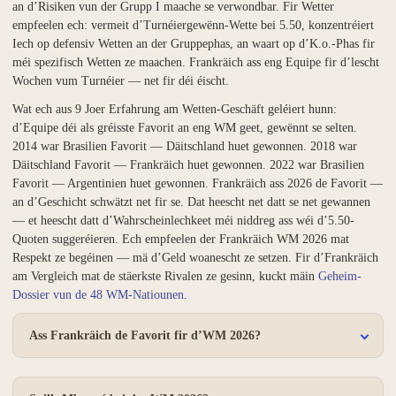
an d’Risiken vun der Grupp I maache se verwondbar. Fir Wetter
empfeelen ech: vermeit d’Turnéiergewënn-Wette bei 5.50, konzentréiert
Iech op defensiv Wetten an der Gruppephas, an waart op d’K.o.-Phas fir
méi spezifisch Wetten ze maachen. Frankräich ass eng Equipe fir d’lescht
Wochen vum Turnéier — net fir déi éischt.
Wat ech aus 9 Joer Erfahrung am Wetten-Geschäft geléiert hunn:
d’Equipe déi als gréisste Favorit an eng WM geet, gewënnt se selten.
2014 war Brasilien Favorit — Däitschland huet gewonnen. 2018 war
Däitschland Favorit — Frankräich huet gewonnen. 2022 war Brasilien
Favorit — Argentinien huet gewonnen. Frankräich ass 2026 de Favorit —
an d’Geschicht schwätzt net fir se. Dat heescht net datt se net gewannen
— et heescht datt d’Wahrscheinlechkeet méi niddreg ass wéi d’5.50-
Quoten suggeréieren. Ech empfeelen der Frankräich WM 2026 mat
Respekt ze begéinen — mä d’Geld woanescht ze setzen. Fir d’Frankräich
am Vergleich mat de stäerkste Rivalen ze gesinn, kuckt mäin
Geheim-
Dossier vun de 48 WM-Natiounen
.
Ass Frankräich de Favorit fir d’WM 2026?