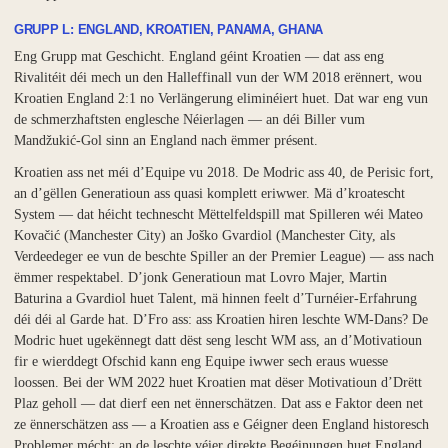
GRUPP L: ENGLAND, KROATIEN, PANAMA, GHANA
Eng Grupp mat Geschicht. England géint Kroatien — dat ass eng
Rivalitéit déi mech un den Halleffinall vun der WM 2018 erënnert, wou
Kroatien England 2:1 no Verlängerung eliminéiert huet. Dat war eng vun
de schmerzhaftsten englesche Néierlagen — an déi Biller vum
Mandžukić-Gol sinn an England nach ëmmer présent.
Kroatien ass net méi d’Equipe vu 2018. De Modric ass 40, de Perisic fort,
an d’gëllen Generatioun ass quasi komplett eriwwer. Mä d’kroatescht
System — dat héicht technescht Mëttelfeldspill mat Spilleren wéi Mateo
Kovačić (Manchester City) an Joško Gvardiol (Manchester City, als
Verdeedeger ee vun de beschte Spiller an der Premier League) — ass nach
ëmmer respektabel. D’jonk Generatioun mat Lovro Majer, Martin
Baturina a Gvardiol huet Talent, mä hinnen feelt d’Turnéier-Erfahrung
déi déi al Garde hat. D’Fro ass: ass Kroatien hiren leschte WM-Dans? De
Modric huet ugekënnegt datt dëst seng lescht WM ass, an d’Motivatioun
fir e wierddegt Ofschid kann eng Equipe iwwer sech eraus wuesse
loossen. Bei der WM 2022 huet Kroatien mat dëser Motivatioun d’Drëtt
Plaz geholl — dat dierf een net ënnerschätzen. Dat ass e Faktor deen net
ze ënnerschätzen ass — a Kroatien ass e Géigner deen England historesch
Problemer mécht: an de leschte véier direkte Begéinungen huet England