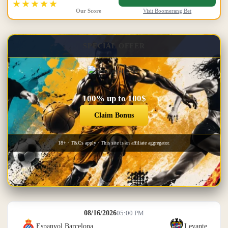
★★★★★
Our Score
Visit Boomerang Bet
SPECIAL OFFER
100% up to 100$
Claim Bonus
18+ · T&Cs apply · This site is an affiliate aggregator.
08/16/2026
05:00 PM
Espanyol Barcelona
Levante