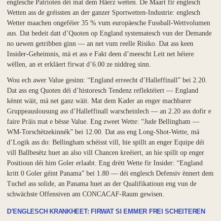
englesche Patrioten déi mat dem Häerz wetten. De Maart fir englesch
Wetten ass de gréissten an der ganzer Sportwetten-Industrie: englesch
Wetter maachen ongeféier 35 % vum europäesche Fussball-Wettvolumen
aus. Dat bedeit datt d’Quoten op England systematesch vun der Demande
no uewen getribben ginn — an net vum reelle Risiko. Dat ass keen
Insider-Geheimnis, mä et ass e Fakt deen d’meescht Leit net héiere
wëllen, an et erkläert firwat d’6.00 ze niddreg sinn.
Wou ech awer Value gesinn: “England erreecht d’Halleffinall” bei 2.20.
Dat ass eng Quoten déi d’historesch Tendenz reflektéiert — England
kënnt wäit, mä net ganz wäit. Mat dem Kader an enger machbarer
Gruppeauslousung ass d’Halleffinall warscheinlech — an 2.20 ass dofir e
faire Präis mat e bësse Value. Eng zweet Wette: “Jude Bellingham —
WM-Torschëtzekinnék” bei 12.00. Dat ass eng Long-Shot-Wette, mä
d’Logik ass do: Bellingham schéisst vill, hie spillt an enger Equipe déi
vill Ballbesëtz huet an also vill Chancen kreéiert, an hie spillt op enger
Positioun déi him Goler erlaabt. Eng drëtt Wette fir Insider: “England
kritt 0 Goler géint Panama” bei 1.80 — déi englesch Defensiv ënnert dem
Tuchel ass solide, an Panama huet an der Qualifikatioun eng vun de
schwächste Offensiven am CONCACAF-Raum gewisen.
D’ENGLESCH KRANKHEET: FIRWAT SI ËMMER FRÉI SCHEITEREN