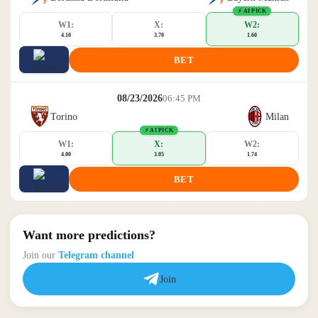
⚡ AI PICK
W1:
X:
W2:
4.10
3.70
1.60
BET
08/23/2026
06:45 PM
Torino
Milan
⚡ AI PICK
W1:
X:
W2:
4.00
3.05
1.74
BET
Want more predictions?
Join our
Telegram channel
Join