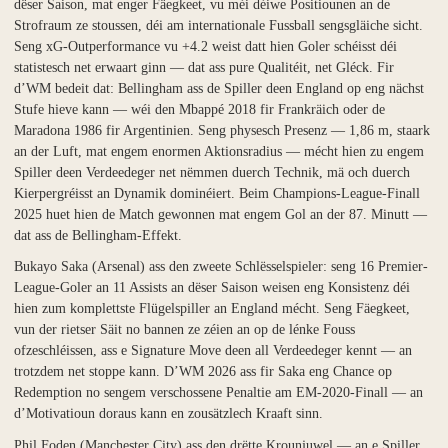
dëser Saison, mat enger Fäegkeet, vu méi déiwe Positiounen an de
Strofraum ze stoussen, déi am internationale Fussball sengsgläiche sicht.
Seng xG-Outperformance vu +4.2 weist datt hien Goler schéisst déi
statistesch net erwaart ginn — dat ass pure Qualitéit, net Gléck. Fir
d’WM bedeit dat: Bellingham ass de Spiller deen England op eng nächst
Stufe hieve kann — wéi den Mbappé 2018 fir Frankräich oder de
Maradona 1986 fir Argentinien. Seng physesch Presenz — 1,86 m, staark
an der Luft, mat engem enormen Aktionsradius — mécht hien zu engem
Spiller deen Verdeedeger net nëmmen duerch Technik, mä och duerch
Kierpergréisst an Dynamik dominéiert. Beim Champions-League-Finall
2025 huet hien de Match gewonnen mat engem Gol an der 87. Minutt —
dat ass de Bellingham-Effekt.
Bukayo Saka (Arsenal) ass den zweete Schlësselspieler: seng 16 Premier-
League-Goler an 11 Assists an dëser Saison weisen eng Konsistenz déi
hien zum komplettste Flügelspiller an England mécht. Seng Fäegkeet,
vun der rietser Säit no bannen ze zéien an op de lénke Fouss
ofzeschléissen, ass e Signature Move deen all Verdeedeger kennt — an
trotzdem net stoppe kann. D’WM 2026 ass fir Saka eng Chance op
Redemption no sengem verschossene Penaltie am EM-2020-Finall — an
d’Motivatioun doraus kann en zousätzlech Kraaft sinn.
Phil Foden (Manchester City) ass den drëtte Krounjuwel — an e Spiller