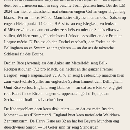
deen bei Turnéieren nach ni seng beschte Form gewisen huet. Bei der EM
2024 war hien enttäuschend, mat nëmmen engem Gol an enger allgemeng
blaasser Performance. Mä bei Manchester City ass hien an dëser Saison op
engem Héichtpunkt: 14 Goler, 9 Assists, an eng Fäegkeet, vu lénks an
d’Mëtt ze zéien an dann entweder ze schéissen oder de Schlësselbass ze
spillen, déi hien zum gefäherlechsten Lénksbaussespiller an der Premier
League mécht. D’Fro ass ob den Tuchel et schafft, den Foden an de
Bellingham an ee System ze integréieren — an dat ass de taktesche
Schlëssel fir dës Equipe.
Declan Rice (Arsenal) ass den Anker am Mëttelfeld: seng Bäll-
Recuperatiounen (7.2 pro Match, déi héchst an der ganzer Premier
League), seng Passgenauheet vu 91 % an seng Leaderschip maachen hien
zum wäertvollste Spiller am englesche System hannert dem Bellingham.
Ouni Rice verlust England seng Balance — an dat ass e Risiko: eng giel-
rout Kaart fir de Rice an engem Gruppematch géif d’Equipe am
Sechzehntelfinall massiv schwächen.
De Kaderproblem deen keen diskutéiert — an dat ass mäin Insider-
Moment — ass d’Nummer 9. England huet keen natierlecht Weltklass-
Zentrumsturm. De Harry Kane ass 32 an hat bei Bayern München eng
duerchwuess Saison — 14 Goler sinn fir seng Standarden