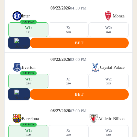
08/22/2026
04:30 PM
Inter
Monza
⚡ AI PICK
W1:
X:
W2:
1.21
5.20
8.40
BET
08/22/2026
02:00 PM
Everton
Crystal Palace
⚡ AI PICK
W1:
X:
W2:
2.04
2.90
3.15
BET
08/27/2026
07:00 PM
Barcelona
Athletic Bilbao
⚡ AI PICK
W1:
X:
W2:
1.39
4.10
5.60