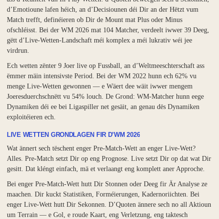
d’Emotioune lafen héich, an d’Decisiounen déi Dir an der Hëtzt vum
Match trefft, definéieren ob Dir de Mount mat Plus oder Minus
ofschléisst. Bei der WM 2026 mat 104 Matcher, verdeelt iwwer 39 Deeg,
gëtt d’Live-Wetten-Landschaft méi komplex a méi lukrativ wéi jee
virdrun.
Ech wetten zënter 9 Joer live op Fussball, an d’Weltmeeschterschaft ass
ëmmer mäin intensivste Period. Bei der WM 2022 hunn ech 62% vu
menge Live-Wetten gewonnen — e Wäert dee wäit iwwer mengem
Joeresduerchschnëtt vu 54% louch. De Grond: WM-Matcher hunn eege
Dynamiken déi ee bei Ligaspiller net gesäit, an genau dës Dynamiken
exploitéieren ech.
LIVE WETTEN GRONDLAGEN FIR D’WM 2026
Wat ännert sech tëschent enger Pre-Match-Wett an enger Live-Wett?
Alles. Pre-Match setzt Dir op eng Prognose. Live setzt Dir op dat wat Dir
gesitt. Dat kléngt einfach, mä et verlaangt eng komplett aner Approche.
Bei enger Pre-Match-Wett hutt Dir Stonnen oder Deeg fir Är Analyse ze
maachen. Dir kuckt Statistiken, Forméierungen, Kadernoriichten. Bei
enger Live-Wett hutt Dir Sekonnen. D’Quoten ännere sech no all Aktioun
um Terrain — e Gol, e roude Kaart, eng Verletzung, eng taktesch