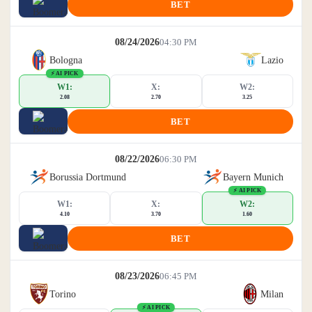
BET
08/24/2026
04:30 PM
Bologna
Lazio
⚡ AI PICK
W1:
X:
W2:
2.08
2.70
3.25
BET
08/22/2026
06:30 PM
Borussia Dortmund
Bayern Munich
⚡ AI PICK
W1:
X:
W2:
4.10
3.70
1.60
BET
08/23/2026
06:45 PM
Torino
Milan
⚡ AI PICK