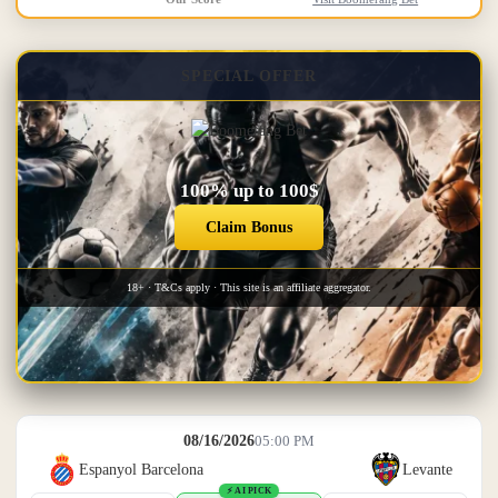
SPECIAL OFFER
100% up to 100$
Claim Bonus
18+ · T&Cs apply · This site is an affiliate aggregator.
08/16/2026
05:00 PM
Espanyol Barcelona
Levante
⚡ AI PICK