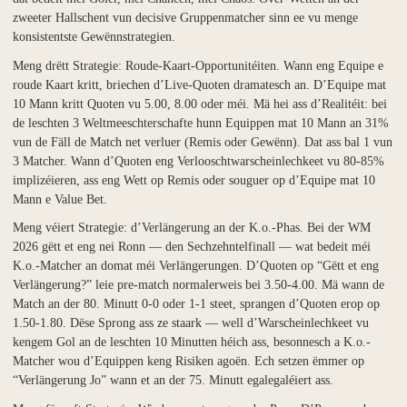
zweeter Hallschent vun decisive Gruppenmatcher sinn ee vu menge
konsistentste Gewënnstrategien.
Meng drëtt Strategie: Roude-Kaart-Opportunitéiten. Wann eng Equipe e
roude Kaart kritt, briechen d’Live-Quoten dramatesch an. D’Equipe mat
10 Mann kritt Quoten vu 5.00, 8.00 oder méi. Mä hei ass d’Realitéit: bei
de leschten 3 Weltmeeschterschafte hunn Equippen mat 10 Mann an 31%
vun de Fäll de Match net verluer (Remis oder Gewënn). Dat ass bal 1 vun
3 Matcher. Wann d’Quoten eng Verlooschtwarscheinlechkeet vu 80-85%
implizéieren, ass eng Wett op Remis oder souguer op d’Equipe mat 10
Mann e Value Bet.
Meng véiert Strategie: d’Verlängerung an der K.o.-Phas. Bei der WM
2026 gëtt et eng nei Ronn — den Sechzehntelfinall — wat bedeit méi
K.o.-Matcher an domat méi Verlängerungen. D’Quoten op “Gëtt et eng
Verlängerung?” leie pre-match normalerweis bei 3.50-4.00. Mä wann de
Match an der 80. Minutt 0-0 oder 1-1 steet, sprangen d’Quoten erop op
1.50-1.80. Dëse Sprong ass ze staark — well d’Warscheinlechkeet vu
kengem Gol an de leschten 10 Minutten héich ass, besonnesch a K.o.-
Matcher wou d’Equippen keng Risiken agoën. Ech setzen ëmmer op
“Verlängerung Jo” wann et an der 75. Minutt egalegaléiert ass.