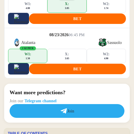
W1:
X:
W2:
4.00
3.05
1.74
BET
08/23/2026
06:45 PM
Atalanta
Sassuolo
⚡ AI PICK
W1:
X:
W2:
1.50
3.65
4.90
BET
Want more predictions?
Join our
Telegram channel
Join
TABLE OF CONTENTS