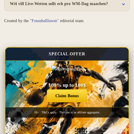
Wéi vill Live-Wetten sollt ech pro WM-Dag maachen?
Created by the
"Foussballluwm"
editorial team.
SPECIAL OFFER
100% up to 100$
Claim Bonus
18+ · T&Cs apply · This site is an affiliate aggregator.