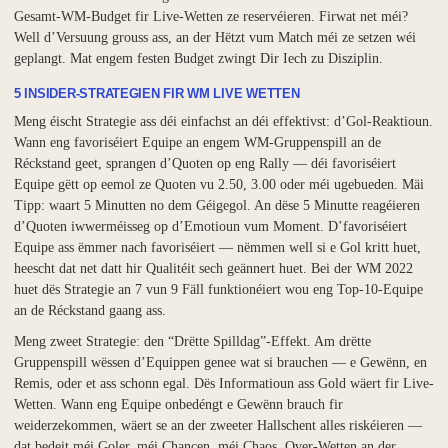
Gesamt-WM-Budget fir Live-Wetten ze reservéieren. Firwat net méi?
Well d’Versuung grouss ass, an der Hëtzt vum Match méi ze setzen wéi
geplangt. Mat engem festen Budget zwingt Dir Iech zu Disziplin.
5 INSIDER-STRATEGIEN FIR WM LIVE WETTEN
Meng éischt Strategie ass déi einfachst an déi effektivst: d’Gol-Reaktioun.
Wann eng favoriséiert Equipe an engem WM-Gruppenspill an de
Réckstand geet, sprangen d’Quoten op eng Rally — déi favoriséiert
Equipe gëtt op eemol ze Quoten vu 2.50, 3.00 oder méi ugebueden. Mäi
Tipp: waart 5 Minutten no dem Géigegol. An dëse 5 Minutte reagéieren
d’Quoten iwwerméisseg op d’Emotioun vum Moment. D’favoriséiert
Equipe ass ëmmer nach favoriséiert — nëmmen well si e Gol kritt huet,
heescht dat net datt hir Qualitéit sech geännert huet. Bei der WM 2022
huet dës Strategie an 7 vun 9 Fäll funktionéiert wou eng Top-10-Equipe
an de Réckstand gaang ass.
Meng zweet Strategie: den “Drëtte Spilldag”-Effekt. Am drëtte
Gruppenspill wëssen d’Equippen genee wat si brauchen — e Gewënn, en
Remis, oder et ass schonn egal. Dës Informatioun ass Gold wäert fir Live-
Wetten. Wann eng Equipe onbedéngt e Gewënn brauch fir
weiderzekommen, wäert se an der zweeter Hallschent alles riskéieren —
dat bedeit méi Goler, méi Chancen, méi Chaos. Over-Wetten an der