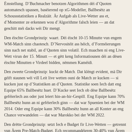
Ëmstellung. D’Buchmacher benotzen Algorithmen déi d’Quoten
automatesch upassen, baséierend op xG-Modeller, Ballbesëtz an
Schoussstatistiken a Realzäit. Är Aufgab als Live-Wetter ass et,
d’Momenter ze erkennen wou d’Algorithme falsch leien — an dat
geschitt méi dacks wéi Dir mengt.
Den éischte Grondprinzip: waart. Déi éischt 10-15 Minutte vun engem
WM-Match sinn chaotesch. D’Nervositéit ass héich, d’Forméierungen
sinn nach net stabil, an d’Quoten sinn volatil. Ech maachen ni eng Live-
Wett virun der 15. Minutt — et gëtt keng Informatiounen déi an dësen
éischte Minutten e Virdeel bidden, nëmmen Kaméidi.
Den zweete Grondprinzip: kuckt de Match. Dat kléngt evident, mä Dir
géift staunen wéi vill Leit live wetten ouni de Match ze kucken — si
kucken just op d’Statistiken an d’Quoten. Statistike soen Iech datt eng
Equipe 65% Ballbesëtz huet. D’Kucke seet Iech ob dëse Ballbesëtz
geféierlech ass oder just leiert hin-an-hir-Gespill. Eng Equipe kann 70%
Ballbesëtz hunn an ni geféierlech ginn — dat war Spuenien bei der WM
2014. Oder eng Equipe kann 30% Ballbesëtz hunn an all Konter an eng
Chance verwandelen — dat war Marokko bei der WM 2022.
Den drëtte Grondprinzip: setzt Iech e Budget fir Live-Wetten — getrennt
vun Ärem Pre-Match-Budget. Ech recommandéieren 30-40% vun Ärem