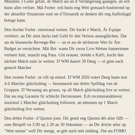
Minutten 3 Goler gefall, de Match ass an d’Verlängerung gaangen, an ech
hunn alles verluer. Mäi Feeler: ech hunn eng Wett gemaach baséierend op
der aktueller Situatioun ouni un d’Dynamik ze denken déi eng Aufholjagd
brénge kann.
Den éischte Feeler: emotional wetten. Dir kuckt e Match, Är Equipe
verléiert, an Dir setzt dacks méi Geld fir den Verloss auszegläichen. Dat
ass de klassesche Revenge-Bet — an et ass de séchierste Wee fir Äre
Budget ze vernichten. Mäi Rot: wann Dir zwou Live-Wetten hannertenee
verluert hutt, maacht eng Paus. Gitt erauser, drénkt e Kaffi, kuckt den
nächste Match ouni ze wetten. D’WM dauert 39 Deeg — et ginn nach
genuch Matcher.
Den zweete Feeler: ze vill op eemol. D’WM 2026 wäert Deeg hunn mat
4-6 Matcher gläichzäiteg — besonnesch um drëtte Spilldag vun de
Gruppen. D’Versuung ass grouss, op all Match gläichzäiteg live ze wetten.
Dat ass eng Garantie fir schlecht Decisiounen. Ech recommandéieren:
maximal 2 Matcher gläichzäiteg followen, an nëmmen op 1 Match
gläichzäiteg live wetten.
Den drëtte Feeler: d’Quoten joen. Dir gesitt eng Quoten déi séier fällt —
zum Beispill vu 3.00 op 2.20 an 30 Sekonnen — an Dir dréckt séier op
“Wett setzen” well Dir mengt, se gëtt nach méi niddreg. Dat ass FOMO