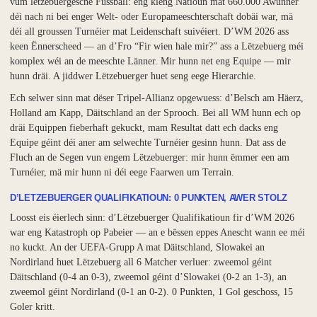
vum lëtzebuergesche Fussball: eng kleng Natioun mat 660.000 Awunner
déi nach ni bei enger Welt- oder Europameeschterschaft dobäi war, mä
déi all groussen Turnéier mat Leidenschaft suivéiert. D’WM 2026 ass
keen Ënnerscheed — an d’Fro “Fir wien hale mir?” ass a Lëtzebuerg méi
komplex wéi an de meeschte Länner. Mir hunn net eng Equipe — mir
hunn dräi. A jiddwer Lëtzebuerger huet seng eege Hierarchie.
Ech selwer sinn mat dëser Tripel-Allianz opgewuess: d’Belsch am Häerz,
Holland am Kapp, Däitschland an der Sprooch. Bei all WM hunn ech op
dräi Equippen fieberhaft gekuckt, mam Resultat datt ech dacks eng
Equipe géint déi aner am selwechte Turnéier gesinn hunn. Dat ass de
Fluch an de Segen vun engem Lëtzebuerger: mir hunn ëmmer een am
Turnéier, mä mir hunn ni déi eege Faarwen um Terrain.
D’LËTZEBUERGER QUALIFIKATIOUN: 0 PUNKTEN, AWER STOLZ
Loosst eis éierlech sinn: d’Lëtzebuerger Qualifikatioun fir d’WM 2026
war eng Katastroph op Pabeier — an e bëssen eppes Anescht wann ee méi
no kuckt. An der UEFA-Grupp A mat Däitschland, Slowakei an
Nordirland huet Lëtzebuerg all 6 Matcher verluer: zweemol géint
Däitschland (0-4 an 0-3), zweemol géint d’Slowakei (0-2 an 1-3), an
zweemol géint Nordirland (0-1 an 0-2). 0 Punkten, 1 Gol geschoss, 15
Goler kritt.