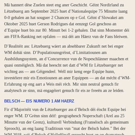
Mä hannert dëse Zuelen steet eng aner Geschicht. Géint Nordirland zu
Lëtzebuerg am September 2025 huet d’Nationalequipe 75 Minutte laang
0-0 gehalen an hat souguer 2 Chancen op e Gol. Géint d’Slowakei am
Oktober 2025 huet Gerson Rodrigues dat eenzegt Gol geschoss an
d’Equipe huet bis zur 80. Minutt bei 1-2 gehalen. Dat sinn Momenter déi
am FIFA-Ranking net opfalen — mä déi am Häerz vun de Fans bleiwen.
D’Realitéit ass: Lëtzebuerg wäert an absehbarer Zukunft net bei enger
WM dobäi sinn. D’Populatiounsgréisst, d’Limitatiounen am
Ausbildungssystem, an d’Concurrence vun de Nopeschlänner maachen et
quasi onméiglech. Mä dat heescht net datt d’WM fir Lëtzebuerger net
wichteg ass — am Géigendeel. Well mir keng eege Equipe hunn,
investéiere mir eis Emotiounen an aner Equippen — an dat mécht d’WM-
Erfahrung op eng aart a Weis méi rëch. Mir sinn neutral genuch fir
analytesch ze sinn, mä engagéiert genuch fir eis ze freeën an ze leiden.
BELSCH — EIS NUMERO 1 AM HÄERZ
Fir d’Majoritéit vun de Lëtzebuerger ass d’Belsch déi éischt Equipe bei
enger WM. D’Grënn sinn déif: geographesch Noperschaft (Arel ass 25
Minutte vun der Grenz), kulturell Verbindung (Franséisch als gemeinsam
Sprooch), an eng laang Traditioun vun “mat der Belsch halen.” Bei der
WM 2018, wéi d’Belsch d’Halleffinall erreecht huet an op dramatesch