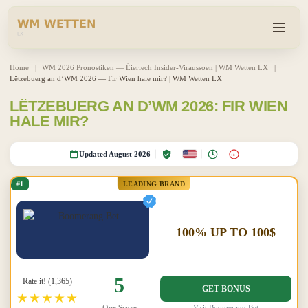
Home
|
WM 2026 Pronostiken — Éierlech Insider-Viraussoen | WM Wetten LX
|
Lëtzebuerg an d’WM 2026 — Fir Wien hale mir? | WM Wetten LX
LËTZEBUERG AN D’WM 2026: FIR WIEN
HALE MIR?
Updated August 2026
18+
#1
LEADING BRAND
100% UP TO 100$
5
Rate it! (1,365)
GET BONUS
★★★★★
Our Score
Visit Boomerang Bet