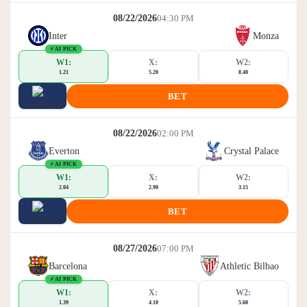
08/22/2026
04:30 PM
Inter
Monza
⚡ AI PICK
W1:
X:
W2:
1.21
5.20
8.40
BET
08/22/2026
02:00 PM
Everton
Crystal Palace
⚡ AI PICK
W1:
X:
W2:
2.04
2.90
3.15
BET
08/27/2026
07:00 PM
Barcelona
Athletic Bilbao
⚡ AI PICK
W1:
X:
W2:
1.39
4.10
5.60