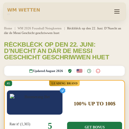
Home
|
WM 2026 Foussball Neiegkeeten
|
Réckbléck op den 22. Juni: D’Nuecht an
där de Messi Geschicht geschriwwen huet
RÉCKBLÉCK OP DEN 22. JUNI:
D’NUECHT AN DÄR DE MESSI
GESCHICHT GESCHRIWWEN HUET
Updated August 2026
18+
#1
LEADING BRAND
100% UP TO 100$
5
Rate it! (1,365)
GET BONUS