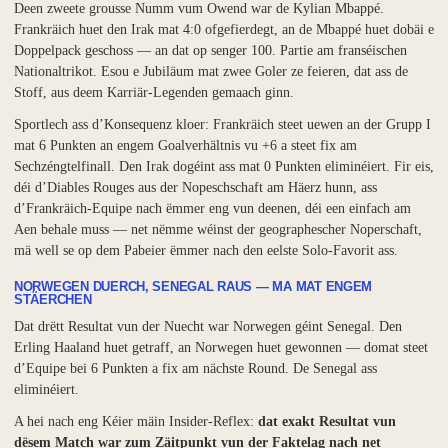
Deen zweete grousse Numm vum Owend war de Kylian Mbappé.
Frankräich huet den Irak mat 4:0 ofgefierdegt, an de Mbappé huet dobäi e
Doppelpack geschoss — an dat op senger 100. Partie am franséischen
Nationaltrikot. Esou e Jubiläum mat zwee Goler ze feieren, dat ass de
Stoff, aus deem Karriär-Legenden gemaach ginn.
Sportlech ass d’Konsequenz kloer: Frankräich steet uewen an der Grupp I
mat 6 Punkten an engem Goalverhältnis vu +6 a steet fix am
Sechzéngtelfinall. Den Irak dogéint ass mat 0 Punkten eliminéiert. Fir eis,
déi d’Diables Rouges aus der Nopeschschaft am Häerz hunn, ass
d’Frankräich-Equipe nach ëmmer eng vun deenen, déi een einfach am
Aen behale muss — net nëmme wéinst der geographescher Noperschaft,
mä well se op dem Pabeier ëmmer nach den eelste Solo-Favorit ass.
NORWEGEN DUERCH, SENEGAL RAUS — MÄ MAT ENGEM
STÄERCHEN
Dat drëtt Resultat vun der Nuecht war Norwegen géint Senegal. Den
Erling Haaland huet getraff, an Norwegen huet gewonnen — domat steet
d’Equipe bei 6 Punkten a fix am nächste Round. De Senegal ass
eliminéiert.
A hei nach eng Kéier mäin Insider-Reflex:
dat exakt Resultat vun
dësem Match war zum Zäitpunkt vun der Faktelag nach net