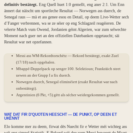
definitiv bestätegt.
Eng Quell huet 1:0 gemellt, eng aner 2:1. Um Enn
ännert dat näischt um sportleche Resultat — Norwegen ass duerch, de
Senegal raus — mä et ass genee esou en Detail, op deem Live-Wetter sech
d’Fanger verbrennen, wa se ze séier op eng Schlagzeil reagéieren. De
véierte Match vum Owend, Jordanien géint Algerien, war zum selwechte
Moment nach guer net an den offiziellen Datebanken opgetaucht; säi
Resultat war net opzefannen.
Messi ass WM-Rekordtorschëtz — Rekord bestätegt, exakt Zuel
(17/18) nach opgehalen.
Mbappé-Doppelpack op senger 100. Selektioun; Frankräich steet
uewen an der Grupp I a fix duerch.
Norwegen duerch, Senegal eliminéiert (exakt Resultat war nach
onbestätegt).
Argentinien (6 Pkt, +5) gëtt als sécher weidergekommen gemellt.
WAT DAT FIR D’QUOTEN HEESCHT — DE PUNKT, OP DEEN ET
UKËNNT
Elo komme mer zu deem, firwat dës Nuecht fir e Wetter méi wichteg ass
wéi eng simpel Statistik. E Rekord wéi dee vum Messi beweegt de Maart