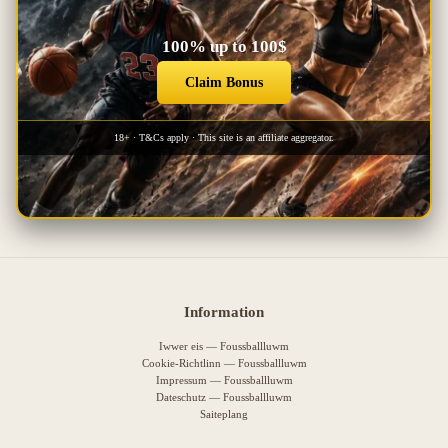
100% up to 100$
Claim Bonus
18+ · T&Cs apply · This site is an affiliate aggregator.
Information
Iwwer eis — Foussballluwm
Cookie-Richtlinn — Foussballluwm
Impressum — Foussballluwm
Dateschutz — Foussballluwm
Saiteplang