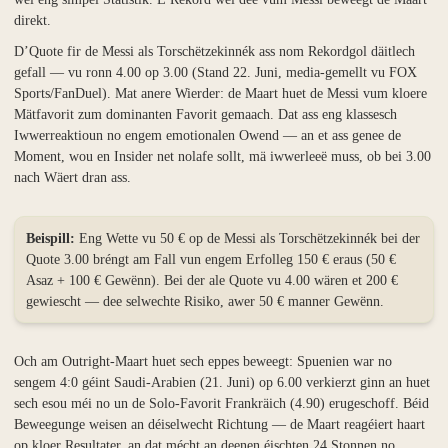
direkt.
D’Quote fir de Messi als Torschëtzekinnék ass nom Rekordgol däitlech
gefall — vu ronn 4.00 op 3.00 (Stand 22. Juni, media-gemellt vu FOX
Sports/FanDuel). Mat anere Wierder: de Maart huet de Messi vum kloere
Mätfavorit zum dominanten Favorit gemaach. Dat ass eng klassesch
Iwwerreaktioun no engem emotionalen Owend — an et ass genee de
Moment, wou en Insider net nolafe sollt, mä iwwerleeë muss, ob bei 3.00
nach Wäert dran ass.
Beispill:
Eng Wette vu 50 € op de Messi als Torschëtzekinnék bei der
Quote 3.00 bréngt am Fall vun engem Erfolleg 150 € eraus (50 €
Asaz + 100 € Gewënn). Bei der ale Quote vu 4.00 wären et 200 €
gewiescht — dee selwechte Risiko, awer 50 € manner Gewënn.
Och am Outright-Maart huet sech eppes beweegt: Spuenien war no
sengem 4:0 géint Saudi-Arabien (21. Juni) op 6.00 verkierzt ginn an huet
sech esou méi no un de Solo-Favorit Frankräich (4.90) erugeschoff. Béid
Beweegunge weisen an déiselwecht Richtung — de Maart reagéiert haart
op kloer Resultater, an dat mécht an deenen éischten 24 Stonnen no