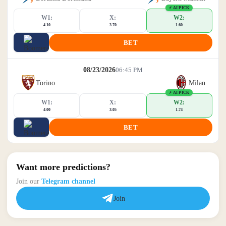
⚡ AI PICK
W1:
X:
W2:
4.10
3.70
1.60
BET
08/23/2026
06:45 PM
Torino
Milan
⚡ AI PICK
W1:
X:
W2:
4.00
3.05
1.74
BET
Want more predictions?
Join our
Telegram channel
Join