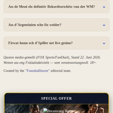
Ass de Messi elo definitiv Rekordtorschëtz vun der WM?
Ass d’Argentinien scho fix weider?
Firwat hunn ech d’Spiller net live gesinn?
Quoten media-gemellt (FOX Sports/FanDuel), Stand 22. Juni 2026.
Wetten ass eng Fräizäitaktivitéit — wett verantwortungsvoll. 18+.
Created by the
"Foussballluwm"
editorial team.
SPECIAL OFFER